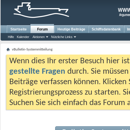
Startseite
Forum
Heutige Beiträge
Schiffsdatenbank
I
Hilfe
Kalender
Aktionen
Nützliche Links
vBulletin-Systemmitteilung
Wenn dies Ihr erster Besuch hier ist,
gestellte Fragen
durch. Sie müssen
Beiträge verfassen können. Klicken 
Registrierungsprozess zu starten. S
Suchen Sie sich einfach das Forum a