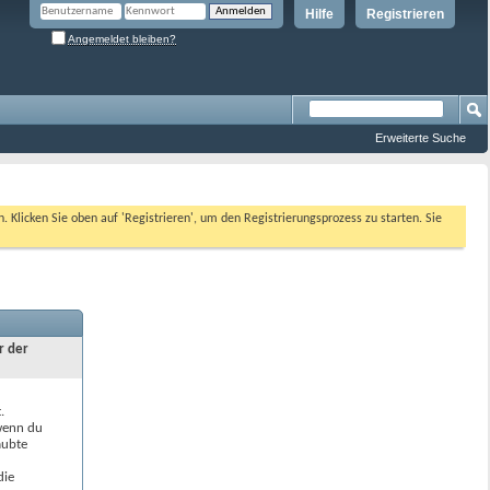
Hilfe
Registrieren
Angemeldet bleiben?
Erweiterte Suche
n. Klicken Sie oben auf 'Registrieren', um den Registrierungsprozess zu starten. Sie
r der
.
 wenn du
aubte
die