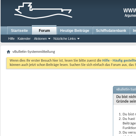
Startseite
Forum
Heutige Beiträge
Schiffsdatenbank
I
Hilfe
Kalender
Aktionen
Nützliche Links
vBulletin-Systemmitteilung
Wenn dies Ihr erster Besuch hier ist, lesen Sie bitte zuerst die
Hilfe - Häufig gestell
können auch jetzt schon Beiträge lesen. Suchen Sie sich einfach das Forum aus, das 
vBulletin-Sy
Du bist nic
Gründe sein
Du bist 
Du hast 
Beiträge
Funktion
Du versu