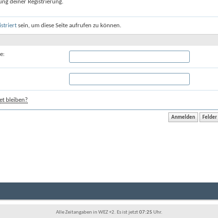
ung deiner Registrierung.
istriert
sein, um diese Seite aufrufen zu können.
e:
t bleiben?
Alle Zeitangaben in WEZ +2. Es ist jetzt
07:25
Uhr.