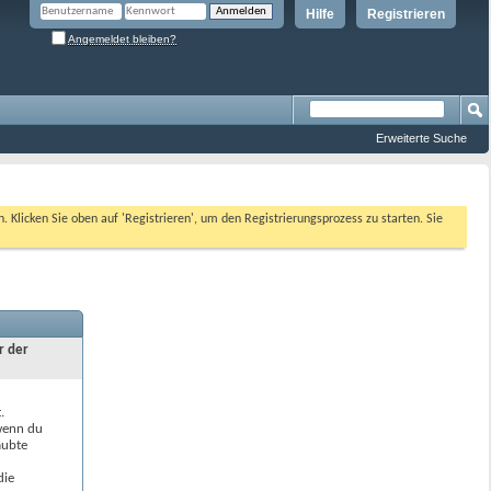
Hilfe
Registrieren
Angemeldet bleiben?
Erweiterte Suche
n. Klicken Sie oben auf 'Registrieren', um den Registrierungsprozess zu starten. Sie
r der
.
 wenn du
aubte
die