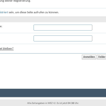
ung deiner Registrierung.
istriert
sein, um diese Seite aufrufen zu können.
e:
t bleiben?
Alle Zeitangaben in WEZ +2. Es ist jetzt
04:38
Uhr.