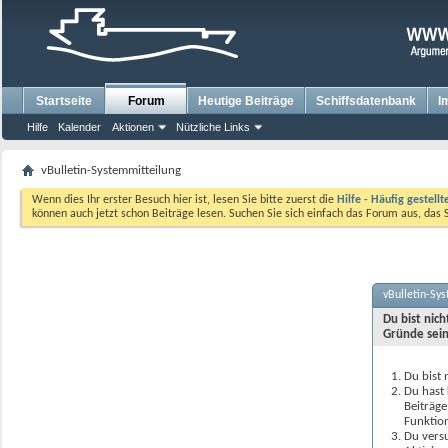
Startseite
Forum
Heutige Beiträge
Schiffsdatenbank
I
Hilfe
Kalender
Aktionen
Nützliche Links
vBulletin-Systemmitteilung
Wenn dies Ihr erster Besuch hier ist, lesen Sie bitte zuerst die
Hilfe - Häufig gestell
können auch jetzt schon Beiträge lesen. Suchen Sie sich einfach das Forum aus, das 
vBulletin-Sy
Du bist nic
Gründe sein
Du bist 
Du hast 
Beiträge
Funktion
Du versu