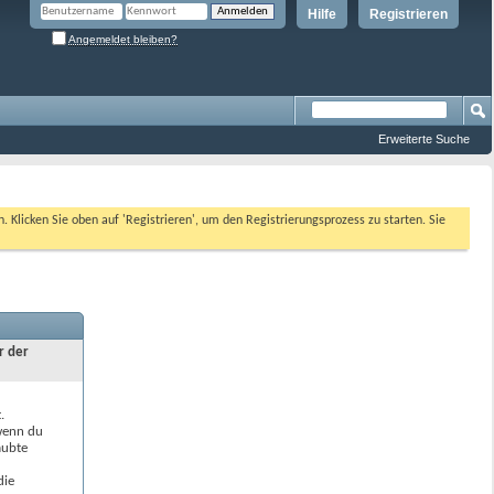
Hilfe
Registrieren
Angemeldet bleiben?
Erweiterte Suche
n. Klicken Sie oben auf 'Registrieren', um den Registrierungsprozess zu starten. Sie
r der
.
 wenn du
aubte
die