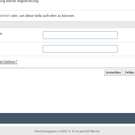
ung deiner Registrierung.
istriert
sein, um diese Seite aufrufen zu können.
e:
t bleiben?
Alle Zeitangaben in WEZ +2. Es ist jetzt
07:06
Uhr.