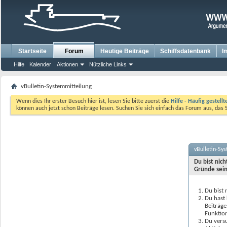
Startseite
Forum
Heutige Beiträge
Schiffsdatenbank
I
Hilfe
Kalender
Aktionen
Nützliche Links
vBulletin-Systemmitteilung
Wenn dies Ihr erster Besuch hier ist, lesen Sie bitte zuerst die
Hilfe - Häufig gestell
können auch jetzt schon Beiträge lesen. Suchen Sie sich einfach das Forum aus, das 
vBulletin-Sy
Du bist nic
Gründe sein
Du bist 
Du hast 
Beiträge
Funktion
Du versu