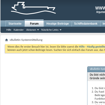
Startseite
Forum
Heutige Beiträge
Schiffsdatenbank
I
Hilfe
Kalender
Aktionen
Nützliche Links
vBulletin-Systemmitteilung
Wenn dies Ihr erster Besuch hier ist, lesen Sie bitte zuerst die
Hilfe - Häufig gestell
können auch jetzt schon Beiträge lesen. Suchen Sie sich einfach das Forum aus, das 
vBulletin-Sy
Du bist nic
Gründe sein
Du bist 
Du hast 
Beiträge
Funktion
Du versu