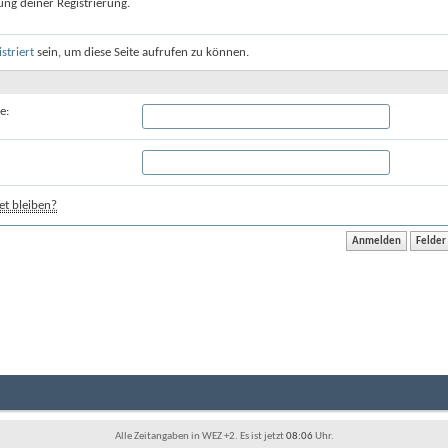
ung deiner Registrierung.
istriert
sein, um diese Seite aufrufen zu können.
e:
t bleiben?
Alle Zeitangaben in WEZ +2. Es ist jetzt
08:06
Uhr.