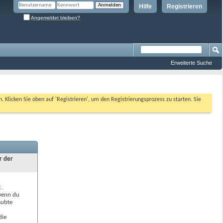
Hilfe
Registrieren
Angemeldet bleiben?
Erweiterte Suche
n. Klicken Sie oben auf 'Registrieren', um den Registrierungsprozess zu starten. Sie
r der
.
 wenn du
aubte
die