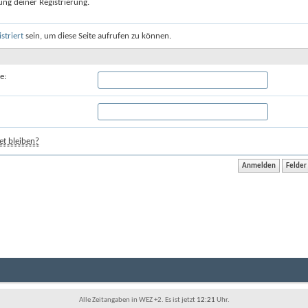
ung deiner Registrierung.
istriert
sein, um diese Seite aufrufen zu können.
e:
t bleiben?
Alle Zeitangaben in WEZ +2. Es ist jetzt
12:21
Uhr.