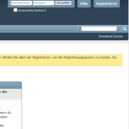
Hilfe
Registrieren
Angemeldet bleiben?
Erweiterte Suche
n. Klicken Sie oben auf 'Registrieren', um den Registrierungsprozess zu starten. Sie
r der
.
 wenn du
aubte
die