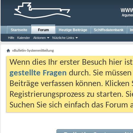
Startseite
Forum
Heutige Beiträge
Schiffsdatenbank
I
Hilfe
Kalender
Aktionen
Nützliche Links
vBulletin-Systemmitteilung
Wenn dies Ihr erster Besuch hier ist,
gestellte Fragen
durch. Sie müssen
Beiträge verfassen können. Klicken 
Registrierungsprozess zu starten. S
Suchen Sie sich einfach das Forum a