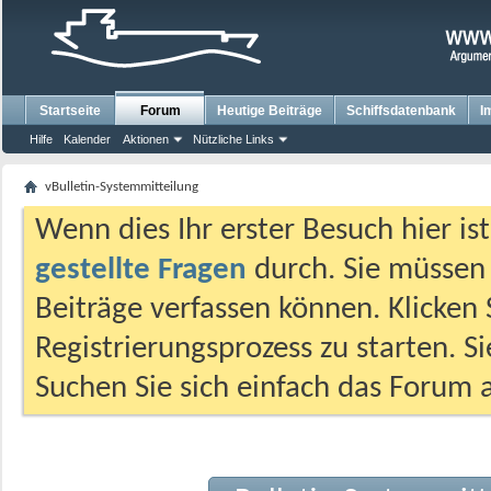
Startseite
Forum
Heutige Beiträge
Schiffsdatenbank
I
Hilfe
Kalender
Aktionen
Nützliche Links
vBulletin-Systemmitteilung
Wenn dies Ihr erster Besuch hier ist,
gestellte Fragen
durch. Sie müssen
Beiträge verfassen können. Klicken 
Registrierungsprozess zu starten. S
Suchen Sie sich einfach das Forum a