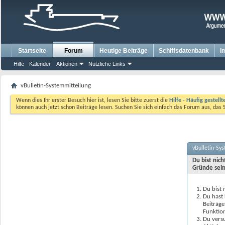
Startseite
Forum
Heutige Beiträge
Schiffsdatenbank
I
Hilfe
Kalender
Aktionen
Nützliche Links
vBulletin-Systemmitteilung
Wenn dies Ihr erster Besuch hier ist, lesen Sie bitte zuerst die
Hilfe - Häufig gestell
können auch jetzt schon Beiträge lesen. Suchen Sie sich einfach das Forum aus, das 
vBulletin-Sy
Du bist nic
Gründe sein
Du bist 
Du hast 
Beiträge
Funktion
Du versu