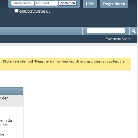
Hilfe
Registrieren
Angemeldet bleiben?
Erweiterte Suche
n. Klicken Sie oben auf 'Registrieren', um den Registrierungsprozess zu starten. Sie
r der
.
 wenn du
aubte
die