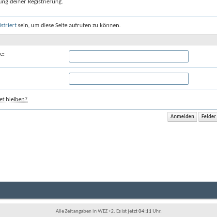
ung deiner Registrierung.
istriert
sein, um diese Seite aufrufen zu können.
e:
t bleiben?
Alle Zeitangaben in WEZ +2. Es ist jetzt
04:11
Uhr.