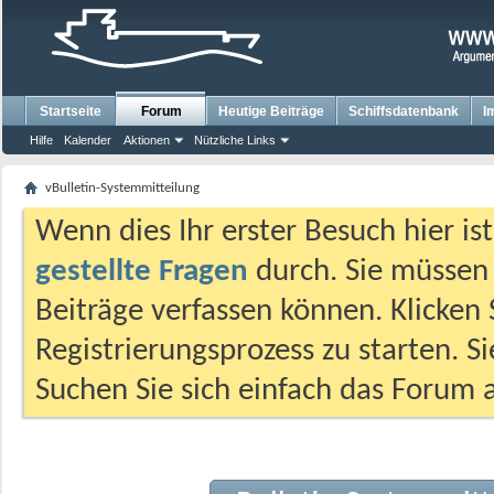
Startseite
Forum
Heutige Beiträge
Schiffsdatenbank
I
Hilfe
Kalender
Aktionen
Nützliche Links
vBulletin-Systemmitteilung
Wenn dies Ihr erster Besuch hier ist,
gestellte Fragen
durch. Sie müssen
Beiträge verfassen können. Klicken 
Registrierungsprozess zu starten. S
Suchen Sie sich einfach das Forum a