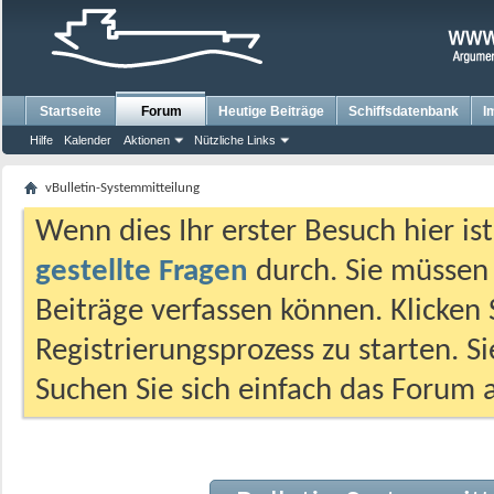
Startseite
Forum
Heutige Beiträge
Schiffsdatenbank
I
Hilfe
Kalender
Aktionen
Nützliche Links
vBulletin-Systemmitteilung
Wenn dies Ihr erster Besuch hier ist,
gestellte Fragen
durch. Sie müssen
Beiträge verfassen können. Klicken 
Registrierungsprozess zu starten. S
Suchen Sie sich einfach das Forum a