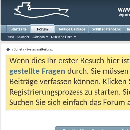
Startseite
Forum
Heutige Beiträge
Schiffsdatenbank
I
Hilfe
Kalender
Aktionen
Nützliche Links
vBulletin-Systemmitteilung
Wenn dies Ihr erster Besuch hier ist,
gestellte Fragen
durch. Sie müssen
Beiträge verfassen können. Klicken 
Registrierungsprozess zu starten. S
Suchen Sie sich einfach das Forum a