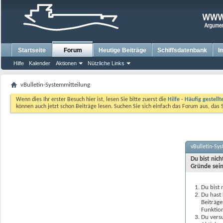
Startseite
Forum
Heutige Beiträge
Schiffsdatenbank
I
Hilfe
Kalender
Aktionen
Nützliche Links
vBulletin-Systemmitteilung
Wenn dies Ihr erster Besuch hier ist, lesen Sie bitte zuerst die
Hilfe - Häufig gestell
können auch jetzt schon Beiträge lesen. Suchen Sie sich einfach das Forum aus, das 
vBulletin-Sy
Du bist nic
Gründe sein
Du bist 
Du hast 
Beiträge
Funktion
Du versu