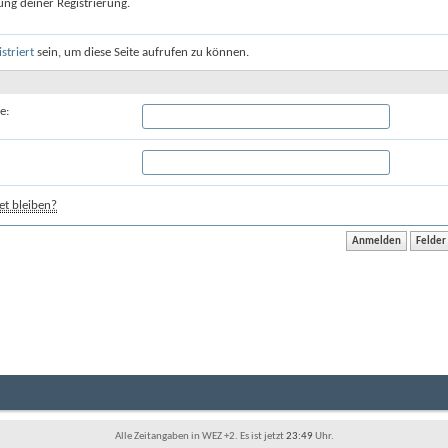
ung deiner Registrierung.
istriert
sein, um diese Seite aufrufen zu können.
e:
t bleiben?
Alle Zeitangaben in WEZ +2. Es ist jetzt
23:49
Uhr.