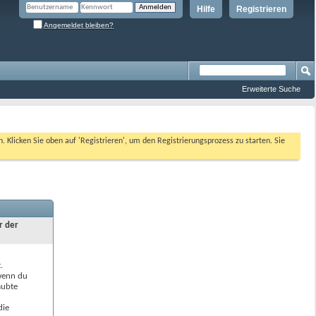
Hilfe
Registrieren
Angemeldet bleiben?
Erweiterte Suche
n. Klicken Sie oben auf 'Registrieren', um den Registrierungsprozess zu starten. Sie
r der
.
 wenn du
aubte
die