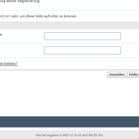
ung deiner Registrierung.
istriert
sein, um diese Seite aufrufen zu können.
e:
t bleiben?
Alle Zeitangaben in WEZ +2. Es ist jetzt
06:25
Uhr.