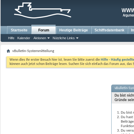
Startseite
Forum
Heutige Beiträge
Schiffsdatenbank
I
Hilfe
Kalender
Aktionen
Nützliche Links
vBulletin-Systemmitteilung
Wenn dies Ihr erster Besuch hier ist, lesen Sie bitte zuerst die
Hilfe - Häufig gestell
können auch jetzt schon Beiträge lesen. Suchen Sie sich einfach das Forum aus, das 
vBulletin-Sy
Du bist nic
Gründe sein
Du bist 
Du hast 
Beiträge
Funktion
Du versu