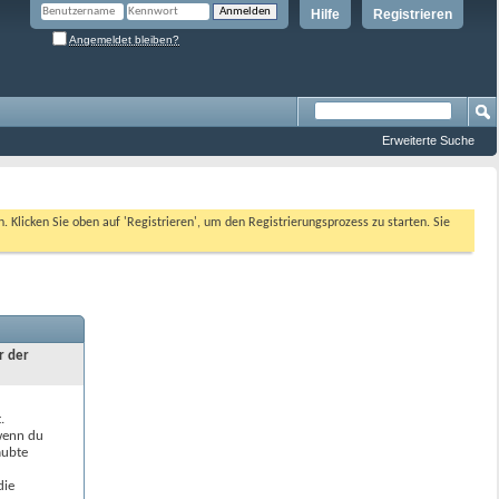
Hilfe
Registrieren
Angemeldet bleiben?
Erweiterte Suche
n. Klicken Sie oben auf 'Registrieren', um den Registrierungsprozess zu starten. Sie
r der
.
 wenn du
aubte
die