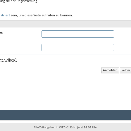
ung deiner Registrierung.
istriert
sein, um diese Seite aufrufen zu können.
e:
t bleiben?
Alle Zeitangaben in WEZ +2. Es ist jetzt
18:08
Uhr.