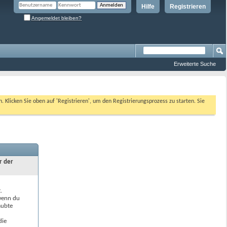
Hilfe
Registrieren
Angemeldet bleiben?
Erweiterte Suche
n. Klicken Sie oben auf 'Registrieren', um den Registrierungsprozess zu starten. Sie
r der
.
 wenn du
aubte
die