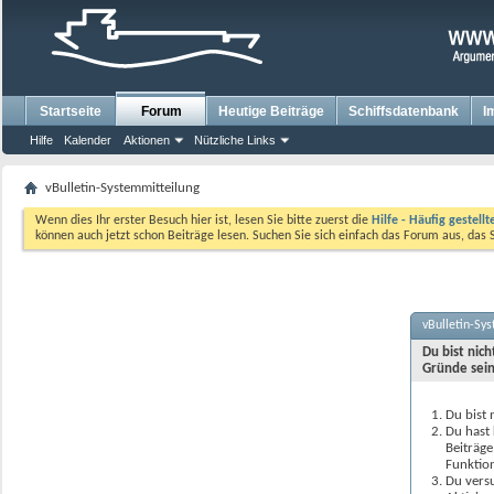
Startseite
Forum
Heutige Beiträge
Schiffsdatenbank
I
Hilfe
Kalender
Aktionen
Nützliche Links
vBulletin-Systemmitteilung
Wenn dies Ihr erster Besuch hier ist, lesen Sie bitte zuerst die
Hilfe - Häufig gestell
können auch jetzt schon Beiträge lesen. Suchen Sie sich einfach das Forum aus, das 
vBulletin-Sy
Du bist nic
Gründe sein
Du bist 
Du hast 
Beiträge
Funktion
Du versu