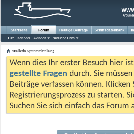
Startseite
Forum
Heutige Beiträge
Schiffsdatenbank
I
Hilfe
Kalender
Aktionen
Nützliche Links
vBulletin-Systemmitteilung
Wenn dies Ihr erster Besuch hier ist,
gestellte Fragen
durch. Sie müssen
Beiträge verfassen können. Klicken 
Registrierungsprozess zu starten. S
Suchen Sie sich einfach das Forum a