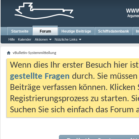
Startseite
Forum
Heutige Beiträge
Schiffsdatenbank
I
Hilfe
Kalender
Aktionen
Nützliche Links
vBulletin-Systemmitteilung
Wenn dies Ihr erster Besuch hier ist,
gestellte Fragen
durch. Sie müssen
Beiträge verfassen können. Klicken 
Registrierungsprozess zu starten. S
Suchen Sie sich einfach das Forum a