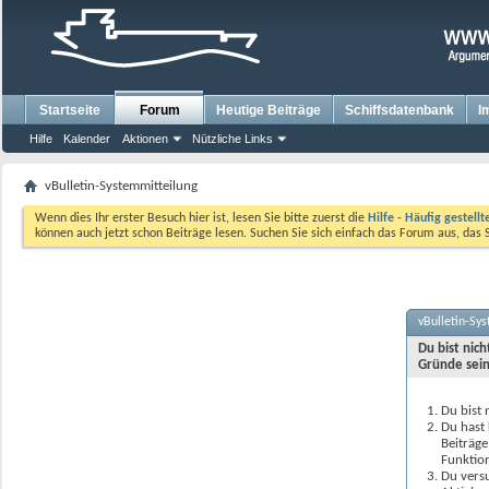
Startseite
Forum
Heutige Beiträge
Schiffsdatenbank
I
Hilfe
Kalender
Aktionen
Nützliche Links
vBulletin-Systemmitteilung
Wenn dies Ihr erster Besuch hier ist, lesen Sie bitte zuerst die
Hilfe - Häufig gestell
können auch jetzt schon Beiträge lesen. Suchen Sie sich einfach das Forum aus, das 
vBulletin-Sy
Du bist nic
Gründe sein
Du bist 
Du hast 
Beiträge
Funktion
Du versu