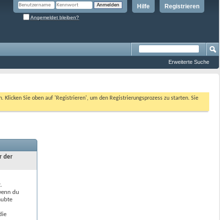
Hilfe
Registrieren
Angemeldet bleiben?
Erweiterte Suche
n. Klicken Sie oben auf 'Registrieren', um den Registrierungsprozess zu starten. Sie
r der
.
 wenn du
aubte
die