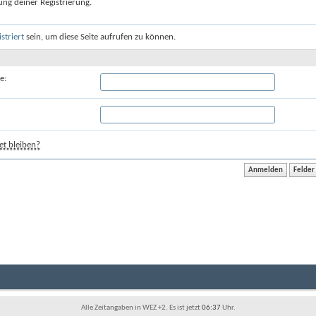
ung deiner Registrierung.
istriert
sein, um diese Seite aufrufen zu können.
e:
t bleiben?
Alle Zeitangaben in WEZ +2. Es ist jetzt
06:37
Uhr.