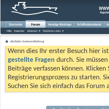
Startseite
Forum
Heutige Beiträge
Schiffsdatenbank
I
Hilfe
Kalender
Aktionen
Nützliche Links
vBulletin-Systemmitteilung
Wenn dies Ihr erster Besuch hier ist,
gestellte Fragen
durch. Sie müssen
Beiträge verfassen können. Klicken 
Registrierungsprozess zu starten. S
Suchen Sie sich einfach das Forum a