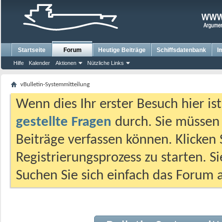
Startseite
Forum
Heutige Beiträge
Schiffsdatenbank
I
Hilfe
Kalender
Aktionen
Nützliche Links
vBulletin-Systemmitteilung
Wenn dies Ihr erster Besuch hier ist,
gestellte Fragen
durch. Sie müssen
Beiträge verfassen können. Klicken 
Registrierungsprozess zu starten. S
Suchen Sie sich einfach das Forum a