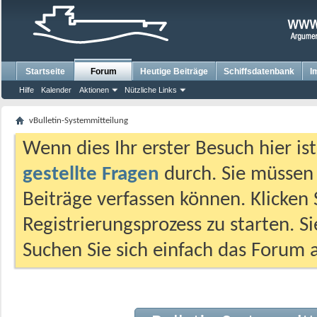
Startseite
Forum
Heutige Beiträge
Schiffsdatenbank
I
Hilfe
Kalender
Aktionen
Nützliche Links
vBulletin-Systemmitteilung
Wenn dies Ihr erster Besuch hier ist,
gestellte Fragen
durch. Sie müssen
Beiträge verfassen können. Klicken 
Registrierungsprozess zu starten. S
Suchen Sie sich einfach das Forum a