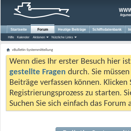
Startseite
Forum
Heutige Beiträge
Schiffsdatenbank
I
Hilfe
Kalender
Aktionen
Nützliche Links
vBulletin-Systemmitteilung
Wenn dies Ihr erster Besuch hier ist,
gestellte Fragen
durch. Sie müssen
Beiträge verfassen können. Klicken 
Registrierungsprozess zu starten. S
Suchen Sie sich einfach das Forum a