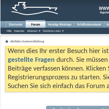
Startseite
Forum
Heutige Beiträge
Schiffsdatenbank
I
Hilfe
Kalender
Aktionen
Nützliche Links
vBulletin-Systemmitteilung
Wenn dies Ihr erster Besuch hier ist,
gestellte Fragen
durch. Sie müssen
Beiträge verfassen können. Klicken 
Registrierungsprozess zu starten. S
Suchen Sie sich einfach das Forum a