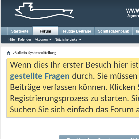
Startseite
Forum
Heutige Beiträge
Schiffsdatenbank
I
Hilfe
Kalender
Aktionen
Nützliche Links
vBulletin-Systemmitteilung
Wenn dies Ihr erster Besuch hier ist,
gestellte Fragen
durch. Sie müssen
Beiträge verfassen können. Klicken 
Registrierungsprozess zu starten. S
Suchen Sie sich einfach das Forum a