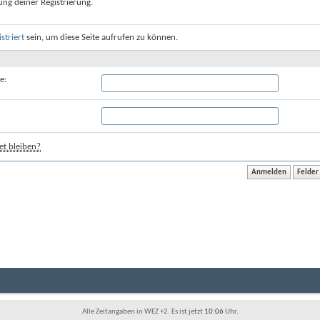
ung deiner Registrierung.
istriert
sein, um diese Seite aufrufen zu können.
e:
t bleiben?
Alle Zeitangaben in WEZ +2. Es ist jetzt
10:06
Uhr.