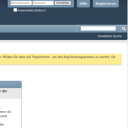
Hilfe
Registrieren
Angemeldet bleiben?
Erweiterte Suche
n. Klicken Sie oben auf 'Registrieren', um den Registrierungsprozess zu starten. Sie
r der
.
 wenn du
aubte
die