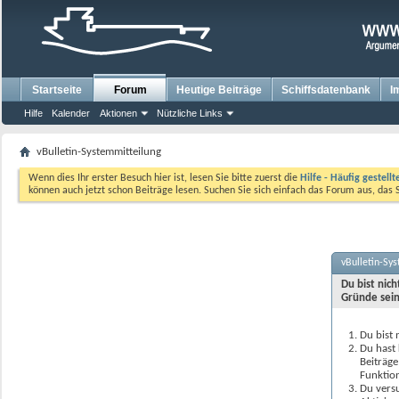
Startseite
Forum
Heutige Beiträge
Schiffsdatenbank
I
Hilfe
Kalender
Aktionen
Nützliche Links
vBulletin-Systemmitteilung
Wenn dies Ihr erster Besuch hier ist, lesen Sie bitte zuerst die
Hilfe - Häufig gestell
können auch jetzt schon Beiträge lesen. Suchen Sie sich einfach das Forum aus, das 
vBulletin-Sy
Du bist nic
Gründe sein
Du bist 
Du hast 
Beiträge
Funktion
Du versu