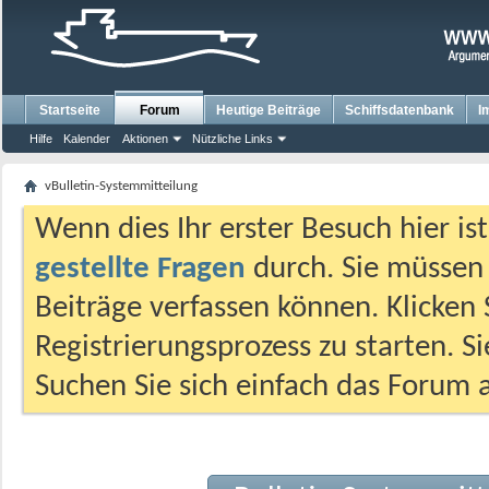
Startseite
Forum
Heutige Beiträge
Schiffsdatenbank
I
Hilfe
Kalender
Aktionen
Nützliche Links
vBulletin-Systemmitteilung
Wenn dies Ihr erster Besuch hier ist,
gestellte Fragen
durch. Sie müssen
Beiträge verfassen können. Klicken 
Registrierungsprozess zu starten. S
Suchen Sie sich einfach das Forum a