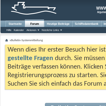
Startseite
Forum
Heutige Beiträge
Schiffsdatenbank
I
Hilfe
Kalender
Aktionen
Nützliche Links
vBulletin-Systemmitteilung
Wenn dies Ihr erster Besuch hier ist,
gestellte Fragen
durch. Sie müssen
Beiträge verfassen können. Klicken 
Registrierungsprozess zu starten. S
Suchen Sie sich einfach das Forum a