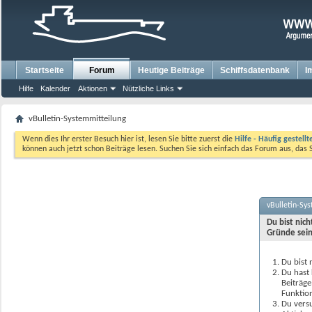
Startseite
Forum
Heutige Beiträge
Schiffsdatenbank
I
Hilfe
Kalender
Aktionen
Nützliche Links
vBulletin-Systemmitteilung
Wenn dies Ihr erster Besuch hier ist, lesen Sie bitte zuerst die
Hilfe - Häufig gestell
können auch jetzt schon Beiträge lesen. Suchen Sie sich einfach das Forum aus, das 
vBulletin-Sy
Du bist nic
Gründe sein
Du bist 
Du hast 
Beiträge
Funktion
Du versu