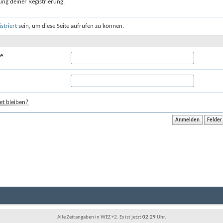
ung deiner Registrierung.
istriert
sein, um diese Seite aufrufen zu können.
e:
t bleiben?
Alle Zeitangaben in WEZ +2. Es ist jetzt
02:29
Uhr.