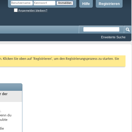
Hilfe
Registrieren
Angemeldet bleiben?
Erweiterte Suche
n. Klicken Sie oben auf 'Registrieren', um den Registrierungsprozess zu starten. Sie
r der
.
 wenn du
aubte
die