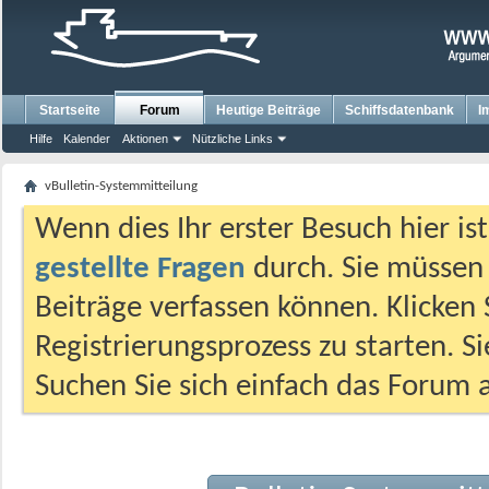
Startseite
Forum
Heutige Beiträge
Schiffsdatenbank
I
Hilfe
Kalender
Aktionen
Nützliche Links
vBulletin-Systemmitteilung
Wenn dies Ihr erster Besuch hier ist,
gestellte Fragen
durch. Sie müssen
Beiträge verfassen können. Klicken 
Registrierungsprozess zu starten. S
Suchen Sie sich einfach das Forum a