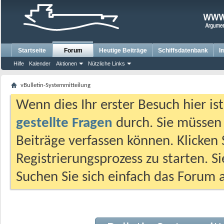
Startseite
Forum
Heutige Beiträge
Schiffsdatenbank
I
Hilfe
Kalender
Aktionen
Nützliche Links
vBulletin-Systemmitteilung
Wenn dies Ihr erster Besuch hier ist,
gestellte Fragen
durch. Sie müssen
Beiträge verfassen können. Klicken 
Registrierungsprozess zu starten. S
Suchen Sie sich einfach das Forum a