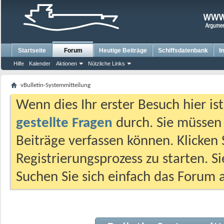
Startseite
Forum
Heutige Beiträge
Schiffsdatenbank
I
Hilfe
Kalender
Aktionen
Nützliche Links
vBulletin-Systemmitteilung
Wenn dies Ihr erster Besuch hier ist,
gestellte Fragen
durch. Sie müssen
Beiträge verfassen können. Klicken 
Registrierungsprozess zu starten. S
Suchen Sie sich einfach das Forum a