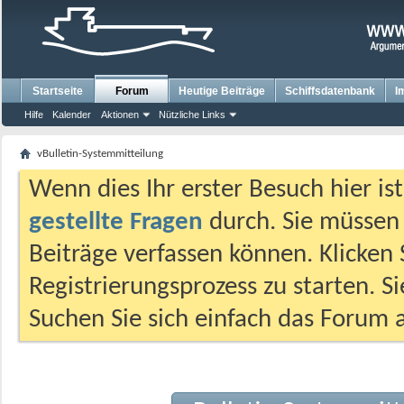
Startseite
Forum
Heutige Beiträge
Schiffsdatenbank
I
Hilfe
Kalender
Aktionen
Nützliche Links
vBulletin-Systemmitteilung
Wenn dies Ihr erster Besuch hier ist,
gestellte Fragen
durch. Sie müssen
Beiträge verfassen können. Klicken 
Registrierungsprozess zu starten. S
Suchen Sie sich einfach das Forum a