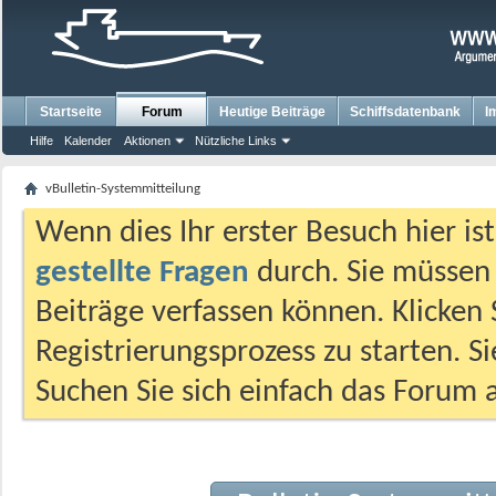
Startseite
Forum
Heutige Beiträge
Schiffsdatenbank
I
Hilfe
Kalender
Aktionen
Nützliche Links
vBulletin-Systemmitteilung
Wenn dies Ihr erster Besuch hier ist,
gestellte Fragen
durch. Sie müssen
Beiträge verfassen können. Klicken 
Registrierungsprozess zu starten. S
Suchen Sie sich einfach das Forum a