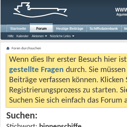
Startseite
Forum
Heutige Beiträge
Schiffsdatenbank
I
Hilfe
Kalender
Aktionen
Nützliche Links
Foren durchsuchen
Wenn dies Ihr erster Besuch hier ist,
gestellte Fragen
durch. Sie müssen
Beiträge verfassen können. Klicken 
Registrierungsprozess zu starten. S
Suchen Sie sich einfach das Forum a
Suchen:
Stichwort:
binnenschiffe