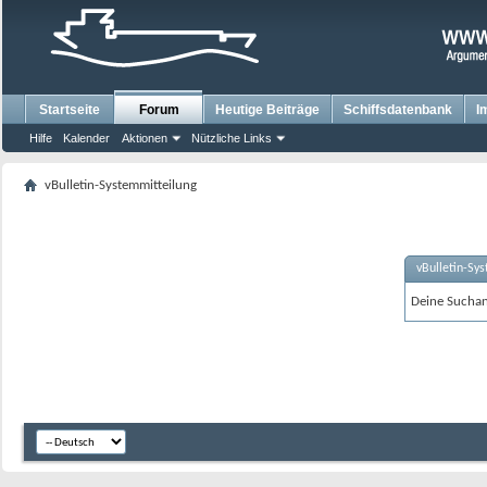
Startseite
Forum
Heutige Beiträge
Schiffsdatenbank
I
Hilfe
Kalender
Aktionen
Nützliche Links
vBulletin-Systemmitteilung
vBulletin-Sy
Deine Suchanf