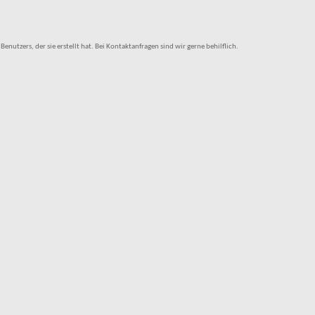
tzers, der sie erstellt hat. Bei Kontaktanfragen sind wir gerne behilflich.