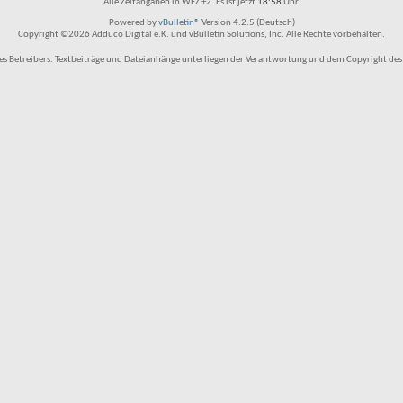
Alle Zeitangaben in WEZ +2. Es ist jetzt
18:58
Uhr.
Powered by
vBulletin®
Version 4.2.5 (Deutsch)
Copyright ©2026 Adduco Digital e.K. und vBulletin Solutions, Inc. Alle Rechte vorbehalten.
 Betreibers. Textbeiträge und Dateianhänge unterliegen der Verantwortung und dem Copyright des Benu