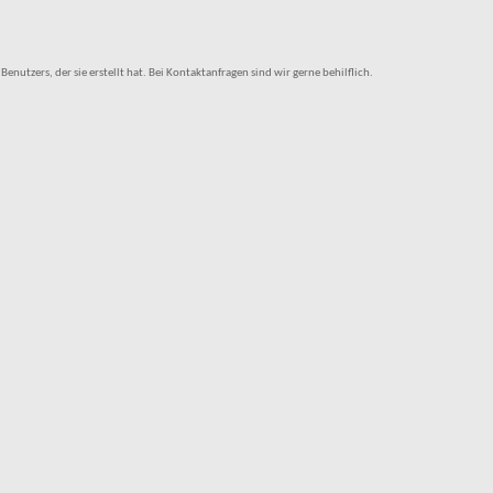
tzers, der sie erstellt hat. Bei Kontaktanfragen sind wir gerne behilflich.