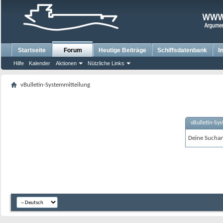
Startseite
Forum
Heutige Beiträge
Schiffsdatenbank
I
Hilfe
Kalender
Aktionen
Nützliche Links
vBulletin-Systemmitteilung
vBulletin-Sy
Deine Suchanf