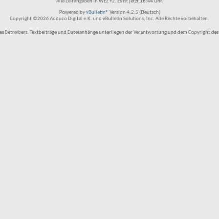
Alle Zeitangaben in WEZ +2. Es ist jetzt
16:44
Uhr.
Powered by
vBulletin®
Version 4.2.5 (Deutsch)
Copyright ©2026 Adduco Digital e.K. und vBulletin Solutions, Inc. Alle Rechte vorbehalten.
 Betreibers. Textbeiträge und Dateianhänge unterliegen der Verantwortung und dem Copyright des Benu