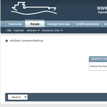
Startseite
Forum
Heutige Beiträge
Schiffsdatenbank
I
Hilfe
Kalender
Aktionen
Nützliche Links
vBulletin-Systemmitteilung
vBulletin-Sy
Deine Suchanf