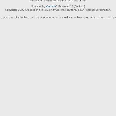
Alle Zeitangaben in WEZ +2. Es ist jetzt
06:13
Uhr.
Powered by
vBulletin®
Version 4.2.5 (Deutsch)
Copyright ©2026 Adduco Digital e.K. und vBulletin Solutions, Inc. Alle Rechte vorbehalten.
 Betreibers. Textbeiträge und Dateianhänge unterliegen der Verantwortung und dem Copyright des Benu