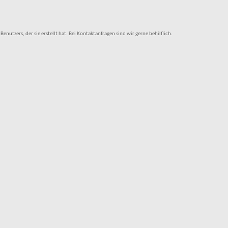
tzers, der sie erstellt hat. Bei Kontaktanfragen sind wir gerne behilflich.