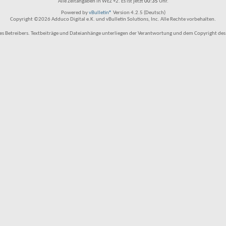
Alle Zeitangaben in WEZ +2. Es ist jetzt
00:35
Uhr.
Powered by
vBulletin®
Version 4.2.5 (Deutsch)
Copyright ©2026 Adduco Digital e.K. und vBulletin Solutions, Inc. Alle Rechte vorbehalten.
 Betreibers. Textbeiträge und Dateianhänge unterliegen der Verantwortung und dem Copyright des Benu