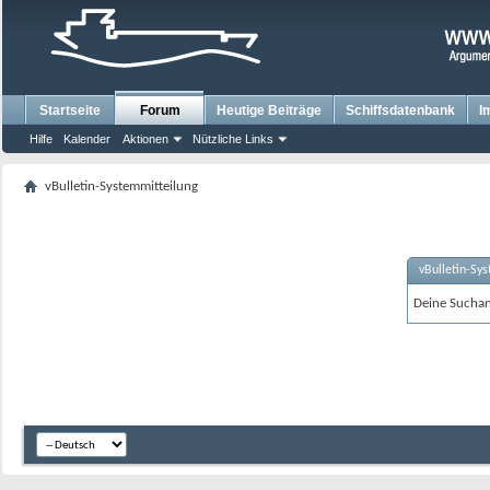
Startseite
Forum
Heutige Beiträge
Schiffsdatenbank
I
Hilfe
Kalender
Aktionen
Nützliche Links
vBulletin-Systemmitteilung
vBulletin-Sy
Deine Suchanf