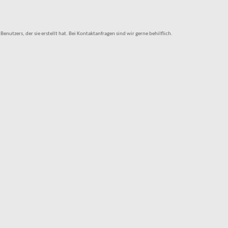
tzers, der sie erstellt hat. Bei Kontaktanfragen sind wir gerne behilflich.