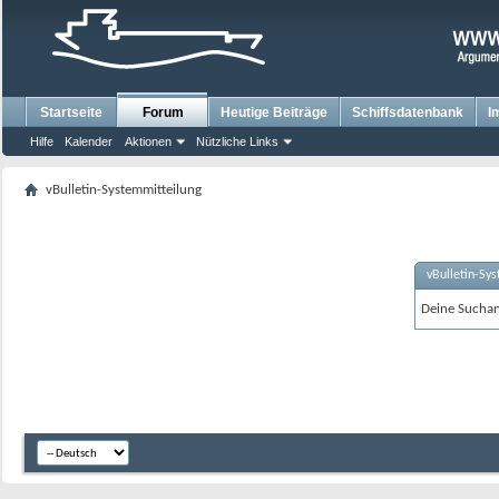
Startseite
Forum
Heutige Beiträge
Schiffsdatenbank
I
Hilfe
Kalender
Aktionen
Nützliche Links
vBulletin-Systemmitteilung
vBulletin-Sy
Deine Suchanf