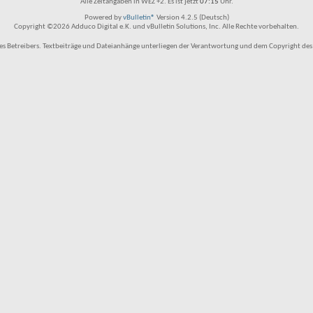
Alle Zeitangaben in WEZ +2. Es ist jetzt
07:15
Uhr.
Powered by
vBulletin®
Version 4.2.5 (Deutsch)
Copyright ©2026 Adduco Digital e.K. und vBulletin Solutions, Inc. Alle Rechte vorbehalten.
 Betreibers. Textbeiträge und Dateianhänge unterliegen der Verantwortung und dem Copyright des Benu