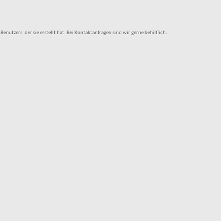
tzers, der sie erstellt hat. Bei Kontaktanfragen sind wir gerne behilflich.