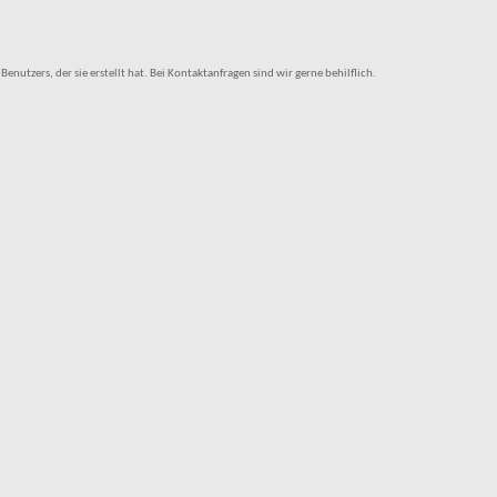
tzers, der sie erstellt hat. Bei Kontaktanfragen sind wir gerne behilflich.