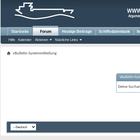
Startseite
Forum
Heutige Beiträge
Schiffsdatenbank
I
Hilfe
Kalender
Aktionen
Nützliche Links
vBulletin-Systemmitteilung
vBulletin-Sy
Deine Suchanf