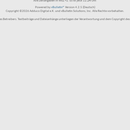
Alle Zeitangaben in WEZ +2. Es ist jetzt
11:24
Uhr.
Powered by
vBulletin®
Version 4.2.5 (Deutsch)
Copyright ©2026 Adduco Digital e.K. und vBulletin Solutions, Inc. Alle Rechte vorbehalten.
 Betreibers. Textbeiträge und Dateianhänge unterliegen der Verantwortung und dem Copyright des Benu