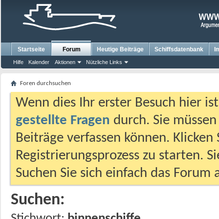
Startseite
Forum
Heutige Beiträge
Schiffsdatenbank
I
Hilfe
Kalender
Aktionen
Nützliche Links
Foren durchsuchen
Wenn dies Ihr erster Besuch hier ist,
gestellte Fragen
durch. Sie müssen
Beiträge verfassen können. Klicken 
Registrierungsprozess zu starten. S
Suchen Sie sich einfach das Forum a
Suchen:
Stichwort:
binnenschiffe