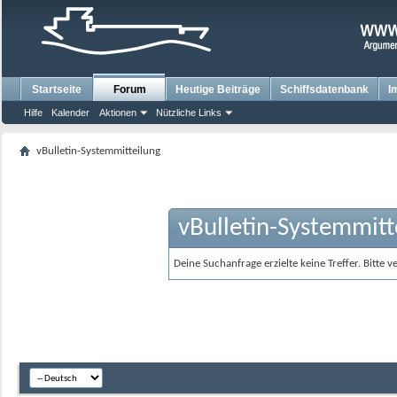
Startseite
Forum
Heutige Beiträge
Schiffsdatenbank
I
Hilfe
Kalender
Aktionen
Nützliche Links
vBulletin-Systemmitteilung
vBulletin-Systemmitt
Deine Suchanfrage erzielte keine Treffer. Bitte 