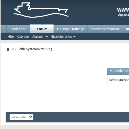
Startseite
Forum
Heutige Beiträge
Schiffsdatenbank
I
Hilfe
Kalender
Aktionen
Nützliche Links
vBulletin-Systemmitteilung
vBulletin-Sy
Deine Suchanf