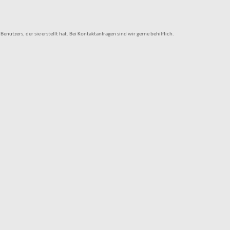
tzers, der sie erstellt hat. Bei Kontaktanfragen sind wir gerne behilflich.