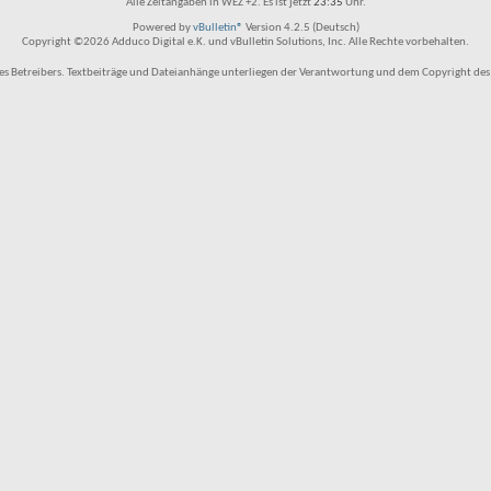
Alle Zeitangaben in WEZ +2. Es ist jetzt
23:35
Uhr.
Powered by
vBulletin®
Version 4.2.5 (Deutsch)
Copyright ©2026 Adduco Digital e.K. und vBulletin Solutions, Inc. Alle Rechte vorbehalten.
 Betreibers. Textbeiträge und Dateianhänge unterliegen der Verantwortung und dem Copyright des Benu