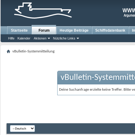
Startseite
Forum
Heutige Beiträge
Schiffsdatenbank
I
Hilfe
Kalender
Aktionen
Nützliche Links
vBulletin-Systemmitteilung
vBulletin-Systemmitt
Deine Suchanfrage erzielte keine Treffer. Bitte 