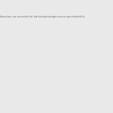
tzers, der sie erstellt hat. Bei Kontaktanfragen sind wir gerne behilflich.