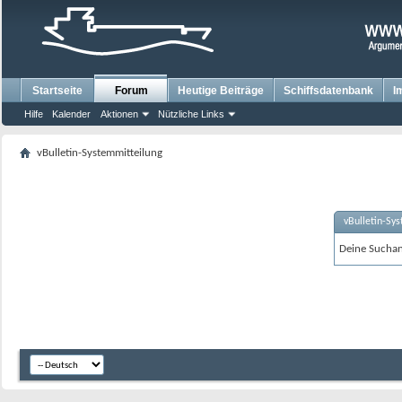
Startseite
Forum
Heutige Beiträge
Schiffsdatenbank
I
Hilfe
Kalender
Aktionen
Nützliche Links
vBulletin-Systemmitteilung
vBulletin-Sy
Deine Suchanf