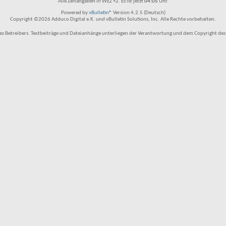
Alle Zeitangaben in WEZ +2. Es ist jetzt
04:05
Uhr.
Powered by
vBulletin®
Version 4.2.5 (Deutsch)
Copyright ©2026 Adduco Digital e.K. und vBulletin Solutions, Inc. Alle Rechte vorbehalten.
 Betreibers. Textbeiträge und Dateianhänge unterliegen der Verantwortung und dem Copyright des Benu