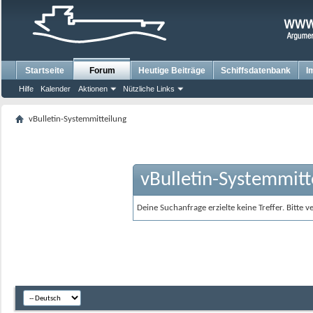
Startseite
Forum
Heutige Beiträge
Schiffsdatenbank
I
Hilfe
Kalender
Aktionen
Nützliche Links
vBulletin-Systemmitteilung
vBulletin-Systemmitt
Deine Suchanfrage erzielte keine Treffer. Bitte 