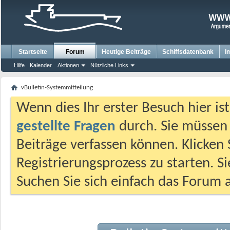
Startseite
Forum
Heutige Beiträge
Schiffsdatenbank
I
Hilfe
Kalender
Aktionen
Nützliche Links
vBulletin-Systemmitteilung
Wenn dies Ihr erster Besuch hier ist,
gestellte Fragen
durch. Sie müssen
Beiträge verfassen können. Klicken 
Registrierungsprozess zu starten. S
Suchen Sie sich einfach das Forum a