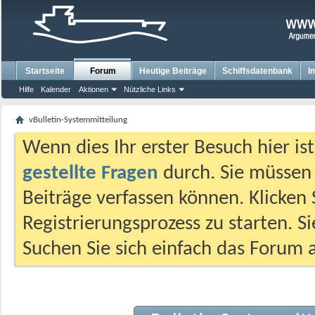
Startseite
Forum
Heutige Beiträge
Schiffsdatenbank
I
Hilfe
Kalender
Aktionen
Nützliche Links
vBulletin-Systemmitteilung
Wenn dies Ihr erster Besuch hier ist,
gestellte Fragen
durch. Sie müssen
Beiträge verfassen können. Klicken 
Registrierungsprozess zu starten. S
Suchen Sie sich einfach das Forum a