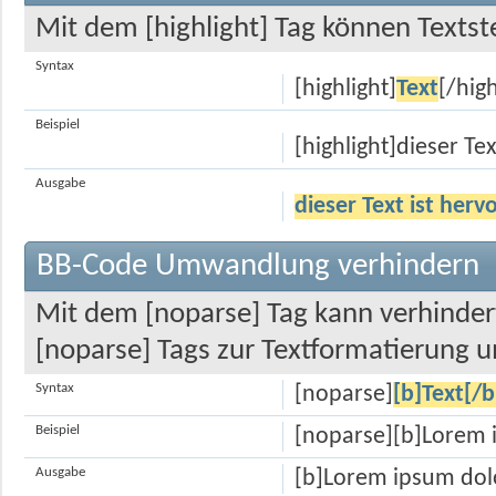
Mit dem [highlight] Tag können Texts
Syntax
[highlight]
Text
[/high
Beispiel
[highlight]dieser Te
Ausgabe
dieser Text ist her
BB-Code Umwandlung verhindern
Mit dem [noparse] Tag kann verhinder
[noparse] Tags zur Textformatierung 
Syntax
[noparse]
[b]Text[/b
Beispiel
[noparse][b]Lorem i
Ausgabe
[b]Lorem ipsum dolo