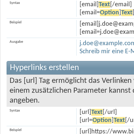
Syntax
[email]
Text
[/email]
[email=
Option
]
Text
Beispiel
[email]j.doe@exam
[email=j.doe@examp
Ausgabe
j.doe@example.co
Schreib mir eine E-
Hyperlinks erstellen
Das [url] Tag ermöglicht das Verlinke
einem zusätzlichen Parameter kannst
angeben.
Syntax
[url]
Text
[/url]
[url=
Option
]
Text
[/u
Beispiel
[url]https://www.bi