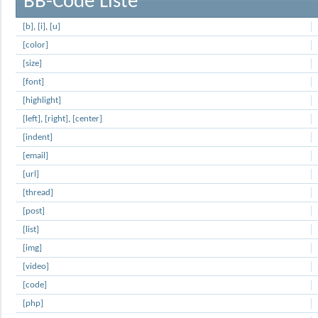
BB-Code Liste
[b]
,
[i]
,
[u]
[color]
[size]
[font]
[highlight]
[left]
,
[right]
,
[center]
[indent]
[email]
[url]
[thread]
[post]
[list]
[img]
[video]
[code]
[php]