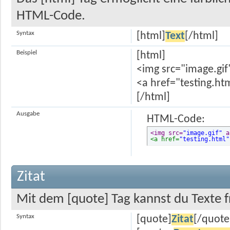
HTML-Code.
Syntax
[html]
Text
[/html]
Beispiel
[html]
<img src="image.gif
<a href="testing.ht
[/html]
Ausgabe
HTML-Code:
<img src=
"image.gif"
 a
<a href=
"testing.html"
Zitat
Mit dem [quote] Tag kannst du Texte f
Syntax
[quote]
Zitat
[/quote