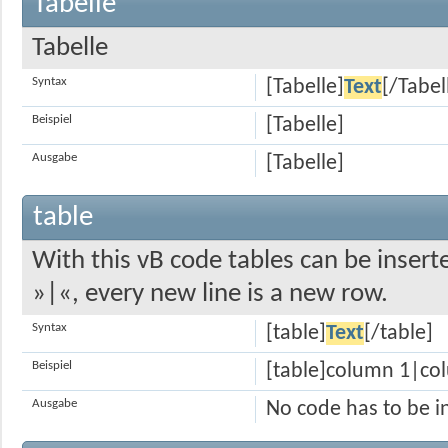
Tabelle
Tabelle
Syntax
[Tabelle]
Text
[/Tabel
Beispiel
[Tabelle]
Ausgabe
[Tabelle]
table
With this vB code tables can be insert
»|«, every new line is a new row.
Syntax
[table]
Text
[/table]
Beispiel
[table]column 1|co
Ausgabe
No code has to be i