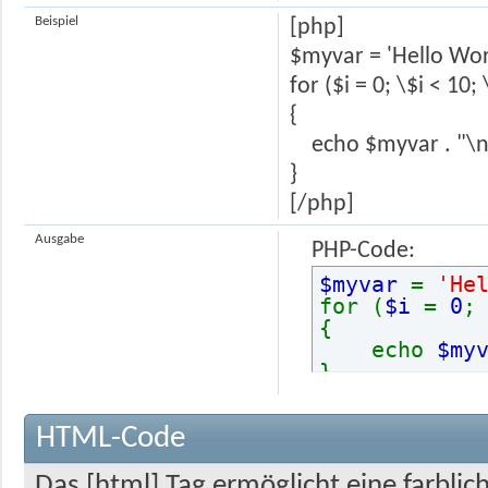
Beispiel
[php]
$myvar = 'Hello Wor
for ($
i = 0; \$i < 10;
{
echo $myvar . "\n
}
[/php]
Ausgabe
PHP-Code:
$myvar
=
'He
for (
$i
=
0
{
echo
$my
}
HTML-Code
Das [html] Tag ermöglicht eine farbli