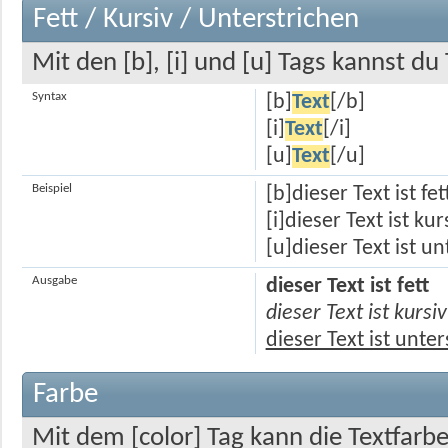
Fett / Kursiv / Unterstrichen
Mit den [b], [i] und [u] Tags kannst du 
Syntax
[b]
Text
[/b]
[i]
Text
[/i]
[u]
Text
[/u]
Beispiel
[b]dieser Text ist fet
[i]dieser Text ist kur
[u]dieser Text ist u
Ausgabe
dieser Text ist fett
dieser Text ist kursiv
dieser Text ist unte
Farbe
Mit dem [color] Tag kann die Textfarb