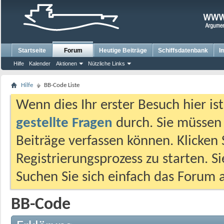
Startseite
Forum
Heutige Beiträge
Schiffsdatenbank
I
Hilfe
Kalender
Aktionen
Nützliche Links
Hilfe
BB-Code Liste
Wenn dies Ihr erster Besuch hier ist,
gestellte Fragen
durch. Sie müssen
Beiträge verfassen können. Klicken 
Registrierungsprozess zu starten. S
Suchen Sie sich einfach das Forum a
BB-Code