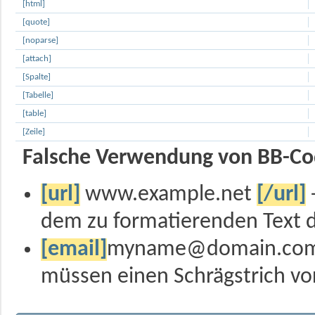
[html]
[quote]
[noparse]
[attach]
[Spalte]
[Tabelle]
[table]
[Zeile]
Falsche Verwendung von BB-Co
[url]
www.example.net
[/url]
dem zu formatierenden Text d
[email]
myname@domain.co
müssen einen Schrägstrich v