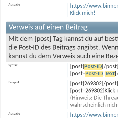
Ausgabe
https://www.binne
Klick mich!
Verweis auf einen Beitrag
Mit dem [post] Tag kannst du auf bes
die Post-ID des Beitrags angibst. Wen
kannst du dem Verweis auch eine Bez
Syntax
[post]
Post-ID
[/post
[post=
Post-ID
]
Text
[
Beispiel
[post]269302[/post
[post=269302]Klick 
(Hinweis: Die Thread
wahrscheinlich nich
Ausgabe
https://www.binne