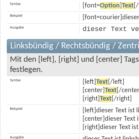
Syntax
[font=
Option
]
Text
[
Beispiel
[font=courier]dieser
Ausgabe
dieser Text ve
Linksbündig / Rechtsbündig / Zentr
Mit den [left], [right] und [center] Ta
festlegen.
Syntax
[left]
Text
[/left]
[center]
Text
[/center
[right]
Text
[/right]
Beispiel
[left]dieser Text ist 
[center]dieser Text i
[right]dieser Text is
Ausgabe