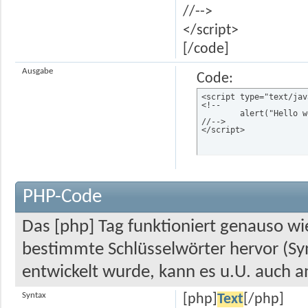
//-->
</script>
[/code]
Ausgabe
Code:
<script type="text/jav
<!--

	alert("Hello world!");

//-->

</script>
PHP-Code
Das [php] Tag funktioniert genauso wie
bestimmte Schlüsselwörter hervor (Syn
entwickelt wurde, kann es u.U. auch a
Syntax
[php]
Text
[/php]