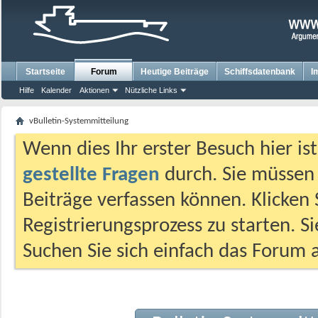
Startseite
Forum
Heutige Beiträge
Schiffsdatenbank
I
Hilfe
Kalender
Aktionen
Nützliche Links
vBulletin-Systemmitteilung
Wenn dies Ihr erster Besuch hier ist,
gestellte Fragen
durch. Sie müssen
Beiträge verfassen können. Klicken 
Registrierungsprozess zu starten. S
Suchen Sie sich einfach das Forum a